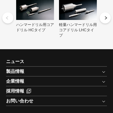
ハンマードリル用コア
軽量ハンマードリル用
湿式
ドリル HCタイプ
コアドリル LHCタイ
ドリル
プ
ニュース
製品情報
企業情報
採用情報
お問い合わせ