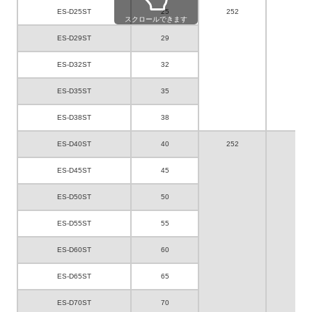
ES-D25ST
25
252
150
スクロールできます
ES-D29ST
29
ES-D32ST
32
ES-D35ST
35
ES-D38ST
38
ES-D40ST
40
252
135
ES-D45ST
45
ES-D50ST
50
ES-D55ST
55
ES-D60ST
60
ES-D65ST
65
ES-D70ST
70