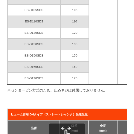
ES-D105SDS
105
ES-D110SDS
110
ES-D120SDS
120
ES-D130SDS
130
ES-D150SDS
150
ES-D160SDS
160
ES-D170SDS
170
※センターピン方式のため、止めネジは付属しておりません。
ヒューム菅用 DHタイプ（ストレートシャンク）受注生産
口径
全長
有
品番
(mm)
(mm)
(m