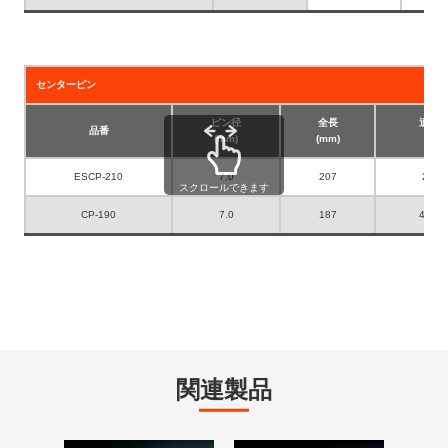
センターピン
ピン径
全長
適合
品番
(mm)
(mm)
(mm
ESCP-210
7.0
207
25～
スクロールできます
CP-190
7.0
187
40～2
関連製品