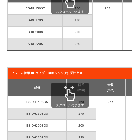
ES-DH150ST
150
252
1
スクロールできます
ES-DH170ST
170
ES-DH200ST
200
ES-DH220ST
220
ヒューム菅用 DHタイプ（SDSシャンク）受注生産
口径
全長
品番
(mm)
(mm)
ES-DH150SDS
150
265
スクロールできます
ES-DH170SDS
170
ES-DH200SDS
200
ES-DH220SDS
220