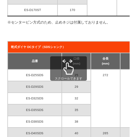
ES-D170ST
170
※センターピン方式のため、止めネジは付属しておりません。
乾式ダイヤ DCタイプ（SDSシャンク）
口径
全長
有
品番
(mm)
(mm)
(m
ES-D25SDS
25
272
1
スクロールできます
ES-D29SDS
29
ES-D32SDS
32
ES-D35SDS
35
ES-D38SDS
38
ES-D40SDS
40
265
1