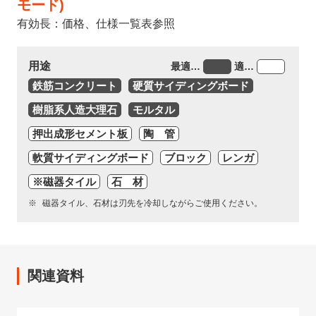
モード)
有効長：価格、仕様一覧表参照
用途
最適…
適…
鉄筋コンクリート
硬質サイディングボード
樹脂系人造大理石
モルタル
押出成形セメント板
陶 管
軟質サイディングボード
ブロック
レンガ
※磁器タイル
石 材
磁器タイル、石材は刃先を冷却しながらご使用ください。
関連資料