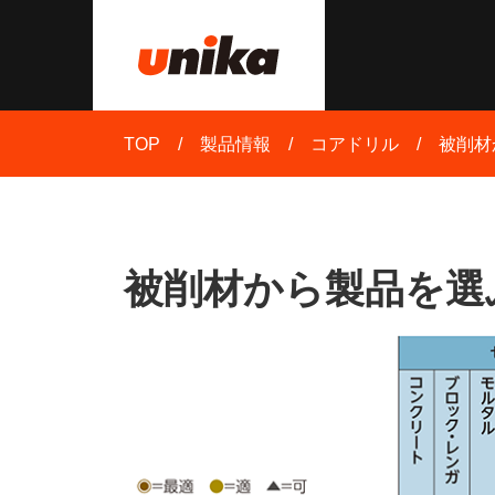
TOP
製品情報
コアドリル
被削材
被削材から製品を選