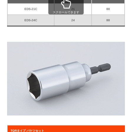
EDS-21C
21
88
スクロールできます
EDS-24C
24
88
TQRタイプ バケツセット