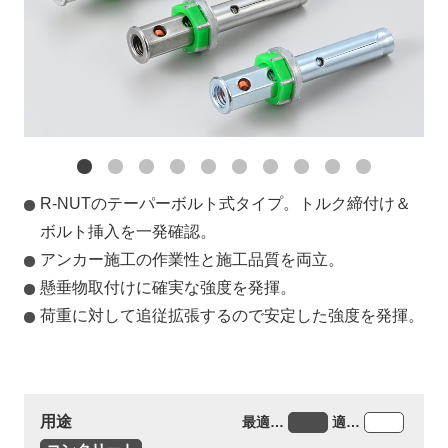
R-NUTのテーパーボルト式タイプ。トルク締付け＆
ボルト挿入を一発確認。
アンカー施工の作業性と施工品質を両立。
懸垂物取付けに確実な強度を発揮。
荷重に対して追従拡張するので安定した強度を発揮。
用途
最適…
適…