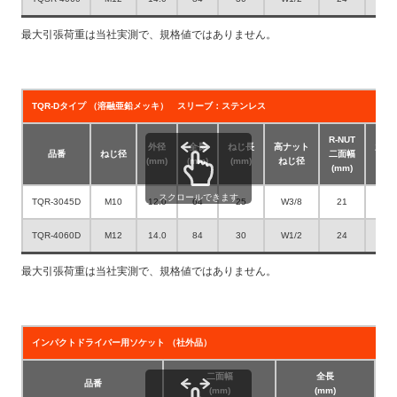
最大引張荷重は当社実測で、規格値ではありません。
TQR-Dタイプ （溶融亜鉛メッキ） スリーブ：ステンレス
R-NUT
外径
全長
ねじ長
高ナット
穿孔
品番
ねじ径
二面幅
(mm)
(mm)
(mm)
ねじ径
(mm
(mm)
スクロールできます
TQR-3045D
M10
12.0
64
25
W3/8
21
12.
TQR-4060D
M12
14.0
84
30
W1/2
24
14.
最大引張荷重は当社実測で、規格値ではありません。
インパクトドライバー用ソケット （社外品）
二面幅
全長
品番
(mm)
(mm)