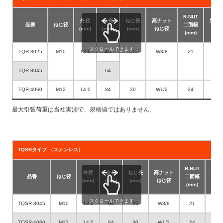
R-NUT
外径
全長
ねじ長
高ナット
穿孔
品番
ねじ径
二面幅
(mm)
(mm)
(mm)
ねじ径
(mm)
(mm)
スクロールできます
TQR-3025
M10
12.0
45
25
W3/8
21
12.5
TQR-3045
64
TQR-4060
M12
14.0
84
30
W1/2
24
14.5
最大引張荷重は当社実測で、規格値ではありません。
TQSRタイプ （ステンレス）
R-NUT
外径
全長
ねじ長
高ナット
穿孔
品番
ねじ径
二面幅
(mm)
(mm)
(mm)
ねじ径
(mm
(mm)
スクロールできます
TQSR-3045
M10
12.0
64
25
W3/8
21
12.
TQSR-4060
M12
14.0
84
30
W1/2
24
14.