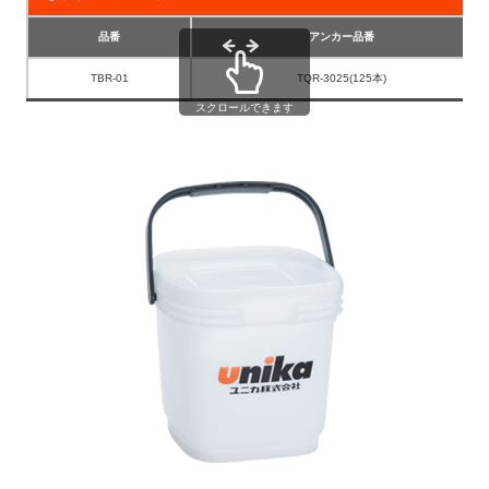
品番
アンカー品番
TBR-01
TQR-3025(125本)
スクロールできます