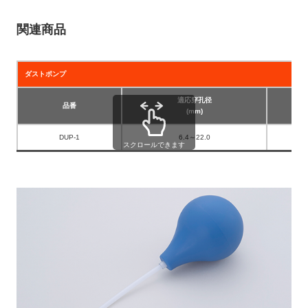
関連商品
ダストポンプ
適応穿孔径
品番
(mm)
DUP-1
6.4～22.0
スクロールできます